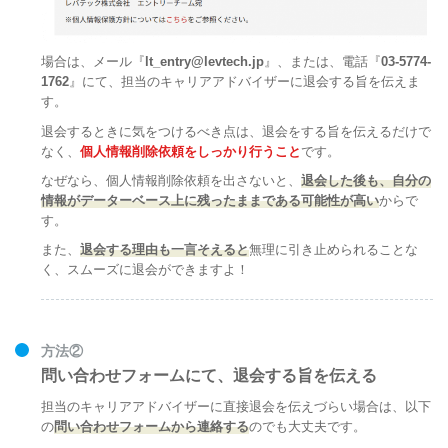
場合は、メール『
lt_entry@levtech.jp
』、または、電話『
03-5774-
1762
』にて、担当のキャリアアドバイザーに退会する旨を伝えま
す。
退会するときに気をつけるべき点は、退会をする旨を伝えるだけで
なく、
個人情報削除依頼をしっかり行うこと
です。
なぜなら、個人情報削除依頼を出さないと、
退会した後も、自分の
情報がデーターベース上に残ったままである可能性が高い
からで
す。
また、
退会する理由も一言そえると
無理に引き止められることな
く、スムーズに退会ができますよ！
方法②
問い合わせフォームにて、退会する旨を伝える
担当のキャリアアドバイザーに直接退会を伝えづらい場合は、以下
の
問い合わせフォームから連絡する
のでも大丈夫です。