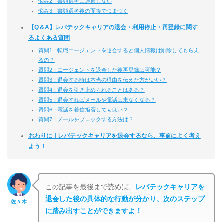
悩み2｜書類選考に通過しない
悩み3｜書類選考後の面接でつまづく
【Q＆A】レバテックキャリアの退会・利用停止・再登録に関す
るよくある質問
質問1：転職エージェントを退会すると個人情報は削除してもらえ
るの？
質問2：エージェントを退会した後再登録は可能？
質問3：退会する時は本当の理由を伝えた方がいい？
質問4：退会を引き止められることはある？
質問5：退会すればメールや電話は来なくなる？
質問6：電話を着信拒否しても良い？
質問7：メールをブロックする方法は？
おわりに｜レバテックキャリアを退会するなら、事前によく考え
よう！
この記事を最後まで読めば、
レバテックキャリアを
退会した後の具体的な行動が分かり、次のステップ
佐々木
に踏み出すことができますよ！