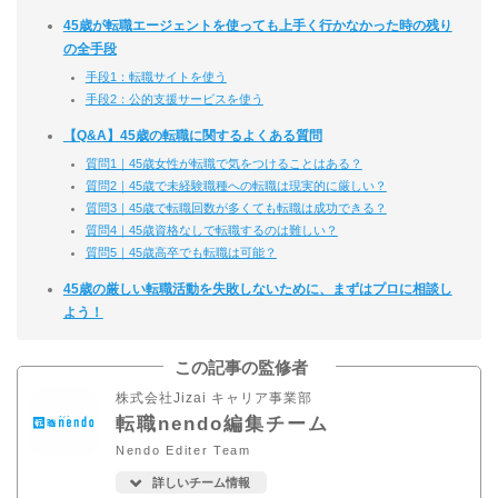
45歳が転職エージェントを使っても上手く行かなかった時の残り
の全手段
手段1：転職サイトを使う
手段2：公的支援サービスを使う
【Q&A】45歳の転職に関するよくある質問
質問1｜45歳女性が転職で気をつけることはある？
質問2｜45歳で未経験職種への転職は現実的に厳しい？
質問3｜45歳で転職回数が多くても転職は成功できる？
質問4｜45歳資格なしで転職するのは難しい？
質問5｜45歳高卒でも転職は可能？
45歳の厳しい転職活動を失敗しないために、まずはプロに相談し
よう！
この記事の監修者
株式会社Jizai キャリア事業部
転職nendo編集チーム
Nendo Editer Team
詳しいチーム情報