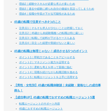
理由2｜経験やスキルが必要な求人が多いため
理由3｜過去や経験に縛られ自分の価値を見誤ってしまうため
理由4｜役職や年収が下がる可能性があるため
45歳の転職で注意すべき4つのこと
注意点1｜そもそも求人が少ないことは把握しておく
注意点2｜45歳から未経験職種への転職は特に厳しい
注意点3｜転職して給料が下がるケースもある
注意点4｜目立った経歴や実績がないと厳しい
45歳の転職は無理じゃない！成功させる5つのポイント
ポイント1｜即戦力であることをアピールする
ポイント2｜マネジメント能力を証明する
ポイント3｜柔軟な考えを持って面接に臨む
ポイント4｜現職を続けながら転職活動を進める
ポイント5｜転職エージェントを上手に活用する
【男性・女性別】45歳の転職体験談｜未経験・資格なしの成功事
例も！
【成功率UP】45歳の転職でおすすめの転職エージェント5選
転職エージェントのサポート内容
45歳におすすめの転職エージェント