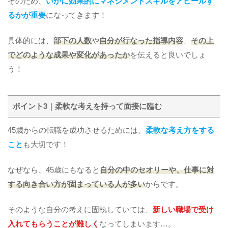
そのため、
いかに効果的にマネジメントスキルをアピールす
るかが重要
になってきます！
具体的には、
部下の人数
や
自分が行なった指導内容
、
その上
でどのような成果や変化があったか
を伝えると良いでしょ
う！
ポイント3｜柔軟な考えを持って面接に臨む
45歳からの転職を成功させるためには、
柔軟な考え方をする
こと
も大切です！
なぜなら、45歳にもなると
自分の中のセオリーや、仕事に対
する向き合い方が固まっている人が多い
からです。
そのような自分の考えに固執していては、
新しい職場で受け
入れてもらうことが難しく
なってしまいます…。