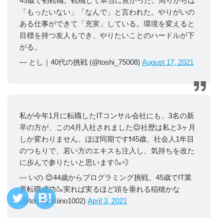
45歳で初転職。転職して本当に良かった。周りからは
「もったいない」「なんで」と言われた。やりがいの
ある仕事ができて「充実」している。環境を変えると
目標を持つ友人もでき、やりたいことのハードルが下
がる。
— とし｜40代の挑戦 (@toshi_75008)
August 17, 2021
私が今年1月に転職したITコンサル会社にも、3名の新
卒の方が、この4月入社されました😌社歴は私と3ヶ月
しか変わりません、ほぼ同期です❗45歳、社会人1年目
のつもりで、若い方のエキスも注入し、気持ちを改た
に歩んで参りたいと思います🍶💨
— いの 😊44歳からプログラミング挑戦、45歳でIT業
界転職成功🍶実れば実るほど頭を垂れる稲穂かな
(@tomoyukiino1002)
April 3, 2021