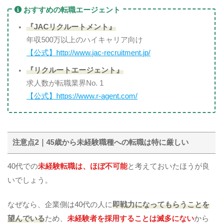
おすすめの転職エージェント
『JACリクルートメント』
年収500万以上のハイキャリア向け
【公式】http://www.jac-recruitment.jp/
『リクルートエージェント』
求人数が転職業界No. 1
【公式】https://www.r-agent.com/
注意点2｜45歳から未経験職種への転職は特に厳しい
40代での
未経験転職は、ほぼ不可能
と考えておいたほうが良
いでしょう。
なぜなら、企業側は40代の人に
即戦力になってもらうことを
望んでいる
ため、
未経験者を採用することは滅多にない
から