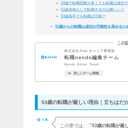
53歳で転職回数が多くても転職は成功
53歳資格なしで転職するのは難しい？
53歳高卒でも転職は可能？
53歳からの転職は成功の可能性を高めるた
この
株式会社Jizai キャリア事業部
転職nendo編集チーム
Nendo Editer Team
詳しいチーム情報
53歳の転職が厳しい理由｜立ちはだ
佐々木
この章では、
「53歳の転職が厳