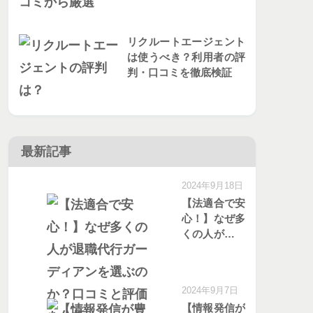
リクルートエージェント
は使うべき？利用者の評
判・口コミを徹底検証
最新記事
2024年9月18日
【法適合で安
心！】なぜ多
くの人が退職
代行ガーディ
アンを選ぶの
か？口コミと
2024年9月7日
評価を分析
【情報発信が