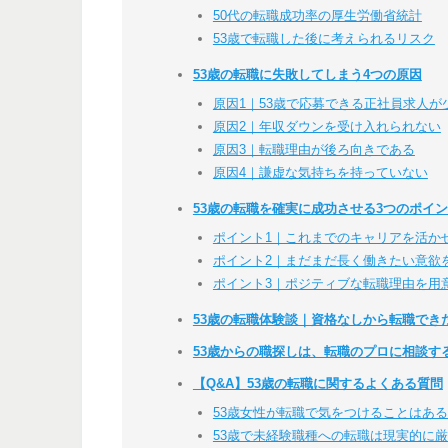
50代の転職成功率の厚生労働省統計
53歳で転職した後に考えられるリスク
53歳の転職に失敗してしまう4つの原因
原因1｜53歳で応募できる正社員求人が
原因2｜年収ダウンを受け入れられない
原因3｜転職理由が後ろ向きである
原因4｜謙虚な気持ちを持っていない
53歳の転職を確実に成功させる3つのポイ
ポイント1｜これまでのキャリアを活か
ポイント2｜まだまだ長く働きたい意欲
ポイント3｜ポジティブな転職理由を用
53歳の転職体験談｜資格なしから転職でき
53歳からの職探しは、転職のプロに相談す
【Q&A】53歳の転職に関するよくある質問
53歳女性が転職で気をつけることはあ
53歳で未経験職種への転職は現実的に