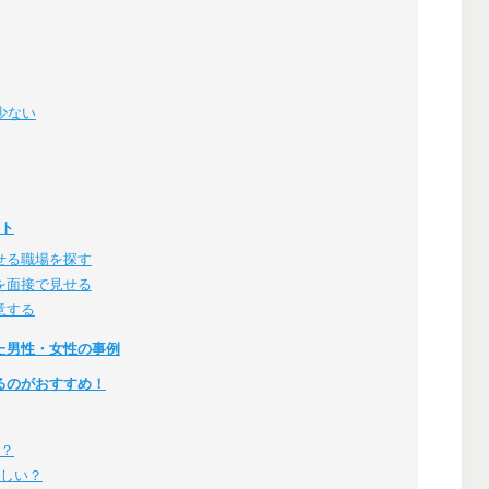
少ない
ント
せる職場を探す
を面接で見せる
意する
た男性・女性の事例
るのがおすすめ！
る？
厳しい？