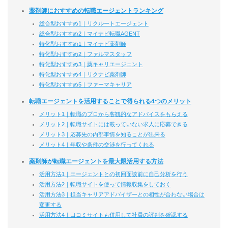
薬剤師におすすめの転職エージェントランキング
総合型おすすめ1｜リクルートエージェント
総合型おすすめ2｜マイナビ転職AGENT
特化型おすすめ1｜マイナビ薬剤師
特化型おすすめ2｜ファルマスタッフ
特化型おすすめ3｜薬キャリエージェント
特化型おすすめ4｜リクナビ薬剤師
特化型おすすめ5｜ファーマキャリア
転職エージェントを活用することで得られる4つのメリット
メリット1｜転職のプロから客観的なアドバイスをもらえる
メリット2｜転職サイトには載っていない求人に応募できる
メリット3｜応募先の内部事情を知ることが出来る
メリット4｜年収や条件の交渉を行ってくれる
薬剤師が転職エージェントを最大限活用する方法
活用方法1｜エージェントとの初回面談前に自己分析を行う
活用方法2｜転職サイトを使って情報収集をしておく
活用方法3｜担当キャリアアドバイザーとの相性が合わない場合は
変更する
活用方法4｜口コミサイトも併用して社員の評判を確認する