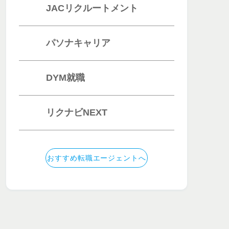
JACリクルートメント
収アップなら
フリーターの年収アップなら
パソナキャリア
DYM就職
・エンジニ
フリーター・職歴に
エイター
の
自信がない人
におす
すめ
すめ
リクナビNEXT
のアドバイ
未経験から憧れの優
サポート
良企業へ！
イト
公式サイト
おすすめ転職エージェントへ