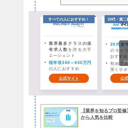
すべての人におすすめ！
20代・第
業界最多クラスの保
20代前
有求人数
を誇る大手
のキャ
エージェント
おすすめ
ス
現年収300～600万円
初めて
の人におすすめ
厚くサポ
公式サイト
公
【業界を知るプロ監修
から人気を比較