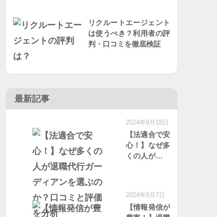
リクルートエージェント
は使うべき？利用者の評
判・口コミを徹底検証
最新記事
2024年9月18日
【法適合で安
心！】なぜ多
くの人が退職
代行ガーディ
アンを選ぶの
か？口コミと
2024年9月7日
評価を分析
【情報発信が