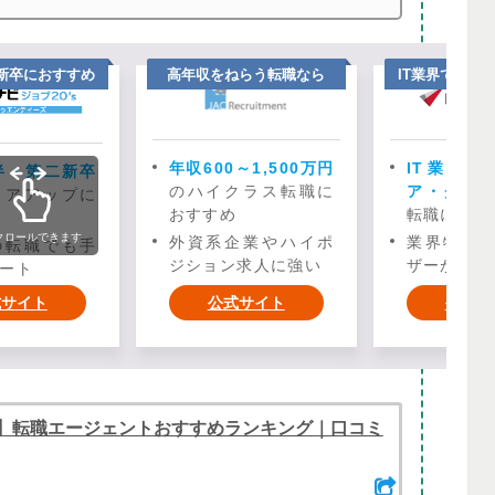
二新卒におすすめ
高年収をねらう転職なら
IT業界での年
年収600～1,500万円
IT業界
半・第二新卒
のハイクラス転職に
ア・クリ
リアアップに
おすすめ
転職におす
クロールできます
外資系企業やハイポ
業界特化
の転職でも手
ジション求人に強い
ザーが徹底
ート
式サイト
公式サイト
公式サ
】転職エージェントおすすめランキング｜口コミ