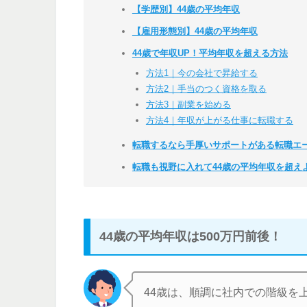
【学歴別】44歳の平均年収
【雇用形態別】44歳の平均年収
44歳で年収UP！平均年収を超える方法
方法1｜今の会社で昇給する
方法2｜手当のつく資格を取る
方法3｜副業を始める
方法4｜年収が上がる仕事に転職する
転職するなら手厚いサポートがある転職エ
転職も視野に入れて44歳の平均年収を超え
44
歳の平均年収は500万円前後！
44歳は、順調に社内での階級を