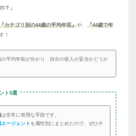
るの？」
『カテゴリ別の
44
歳の平均年収』
や、
『
44
歳で年
す！
歳の平均年収が分かり、自分の収入が妥当かどうか
ント5選
職
は非常に有用な手段です。
職エージェント
を属性別にまとめたので、ぜひチ