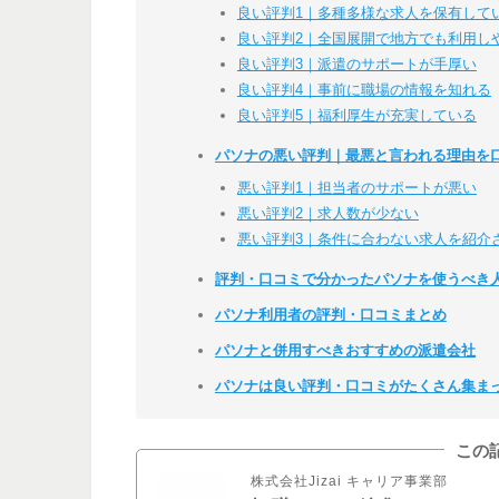
良い評判1｜多種多様な求人を保有して
良い評判2｜全国展開で地方でも利用し
良い評判3｜派遣のサポートが手厚い
良い評判4｜事前に職場の情報を知れる
良い評判5｜福利厚生が充実している
パソナの悪い評判｜最悪と言われる理由を
悪い評判1｜担当者のサポートが悪い
悪い評判2｜求人数が少ない
悪い評判3｜条件に合わない求人を紹介
評判・口コミで分かったパソナを使うべき
パソナ利用者の評判・口コミまとめ
パソナと併用すべきおすすめの派遣会社
パソナは良い評判・口コミがたくさん集ま
この
株式会社Jizai キャリア事業部