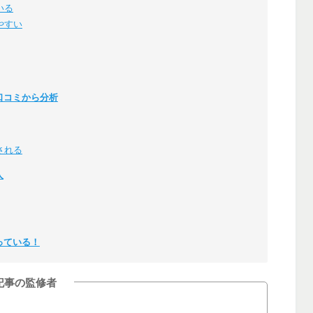
いる
やすい
口コミから分析
される
人
っている！
記事の監修者