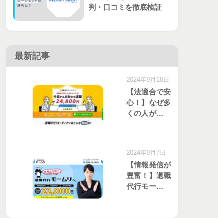
判・口コミを徹底検証
最新記事
2024年9月18日
【法適合で安
心！】なぜ多
くの人が退職
代行ガーディ
アンを選ぶの
か？口コミと
2024年9月7日
評価を分析
【情報発信が
豊富！】退職
代行モームリ
のサービスが
選ばれる理由