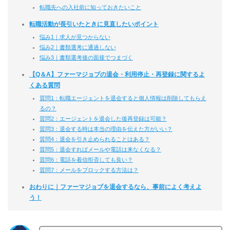
転職先への入社前に知っておきたいこと
転職活動が長引いたときに見直したいポイント
悩み1｜求人が見つからない
悩み2｜書類選考に通過しない
悩み3｜書類選考後の面接でつまづく
【Q＆A】ファーマジョブの退会・利用停止・再登録に関するよ
くある質問
質問1：転職エージェントを退会すると個人情報は削除してもらえ
るの？
質問2：エージェントを退会した後再登録は可能？
質問3：退会する時は本当の理由を伝えた方がいい？
質問4：退会を引き止められることはある？
質問5：退会すればメールや電話は来なくなる？
質問6：電話を着信拒否しても良い？
質問7：メールをブロックする方法は？
おわりに｜ファーマジョブを退会するなら、事前によく考えよ
う！