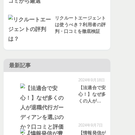
リクルートエージェント
は使うべき？利用者の評
判・口コミを徹底検証
最新記事
2024年9月18日
【法適合で安
心！】なぜ多
くの人が退職
代行ガーディ
アンを選ぶの
か？口コミと
2024年9月7日
評価を分析
【情報発信が