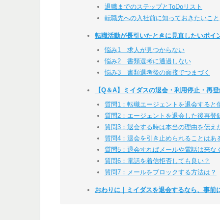
退職までのステップとToDoリスト
転職先への入社前に知っておきたいこと
転職活動が長引いたときに見直したいポイ
悩み1｜求人が見つからない
悩み2｜書類選考に通過しない
悩み3｜書類選考後の面接でつまづく
【Q＆A】ミイダスの退会・利用停止・再
質問1：転職エージェントを退会すると
質問2：エージェントを退会した後再登
質問3：退会する時は本当の理由を伝え
質問4：退会を引き止められることはあ
質問5：退会すればメールや電話は来な
質問6：電話を着信拒否しても良い？
質問7：メールをブロックする方法は？
おわりに｜ミイダスを退会するなら、事前