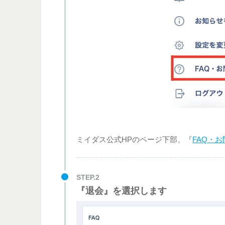
ミイダス公式HPのページ下部、『
FAQ・
STEP.2
『退会』を選択します