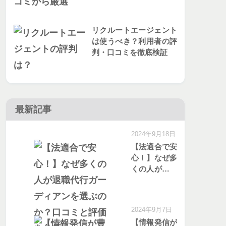
リクルートエージェント
は使うべき？利用者の評
判・口コミを徹底検証
最新記事
2024年9月18日
【法適合で安
心！】なぜ多
くの人が退職
代行ガーディ
アンを選ぶの
か？口コミと
2024年9月7日
評価を分析
【情報発信が