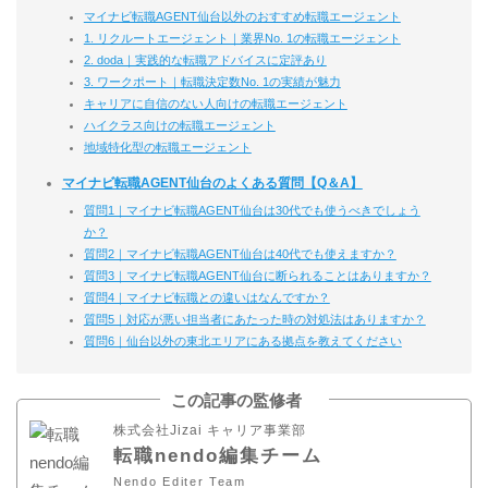
マイナビ転職AGENT仙台以外のおすすめ転職エージェント
1. リクルートエージェント｜業界No. 1の転職エージェント
2. doda｜実践的な転職アドバイスに定評あり
3. ワークポート｜転職決定数No. 1の実績が魅力
キャリアに自信のない人向けの転職エージェント
ハイクラス向けの転職エージェント
地域特化型の転職エージェント
マイナビ転職AGENT仙台のよくある質問【Q＆A】
質問1｜マイナビ転職AGENT仙台は30代でも使うべきでしょう
か？
質問2｜マイナビ転職AGENT仙台は40代でも使えますか？
質問3｜マイナビ転職AGENT仙台に断られることはありますか？
質問4｜マイナビ転職との違いはなんですか？
質問5｜対応が悪い担当者にあたった時の対処法はありますか？
質問6｜仙台以外の東北エリアにある拠点を教えてください
この記事の監修者
株式会社Jizai キャリア事業部
転職nendo編集チーム
Nendo Editer Team