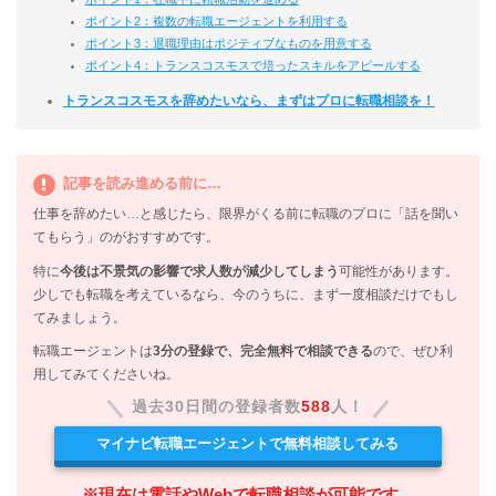
ポイント2：複数の転職エージェントを利用する
ポイント3：退職理由はポジティブなものを用意する
ポイント4：トランスコスモスで培ったスキルをアピールする
トランスコスモスを辞めたいなら、まずはプロに転職相談を！
記事を読み進める前に…
仕事を辞めたい…と感じたら、限界がくる前に転職のプロに「話を聞い
てもらう」のがおすすめです。
特に
今後は不景気の影響で求人数が減少してしまう
可能性があります。
少しでも転職を考えているなら、今のうちに、まず一度相談だけでもし
てみましょう。
転職エージェントは
3分の登録で、完全無料で相談できる
ので、ぜひ利
用してみてくださいね。
過去30日間の登録者数
588
人！
マイナビ転職エージェントで無料相談してみる
※現在は電話やWebで転職相談が可能です。