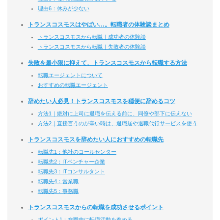
理由6：休みが少ない
トランスコスモスはやばい…。転職者の体験談まとめ
トランスコスモスから転職｜成功者の体験談
トランスコスモスから転職｜失敗者の体験談
失敗を最小限に抑えて、トランスコスモスから転職する方法
転職エージェントについて
おすすめの転職エージェント
辞めたい人必見！トランスコスモスを穏便に辞めるコツ
方法1｜絶対に上司に退職を伝える前に、同僚や部下に伝えない
方法2｜直接言うのが辛い時は、退職届や退職代行サービスを使う
トランスコスモスを辞めたい人におすすめの転職先
転職先1：他社のコールセンター
転職先2：ITベンチャー企業
転職先3：ITコンサルタント
転職先4：営業職
転職先5：事務職
トランスコスモスからの転職を成功させるポイント
ポイント1：在職中に転職活動を進める